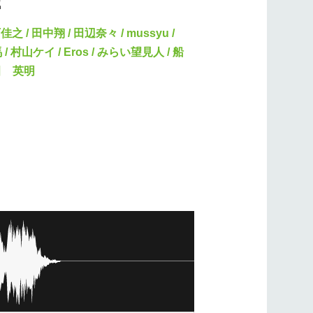
！
之 / 田中翔 / 田辺奈々 / mussyu /
馬 / 村山ケイ / Eros / みらい望見人 / 船
黒田 英明