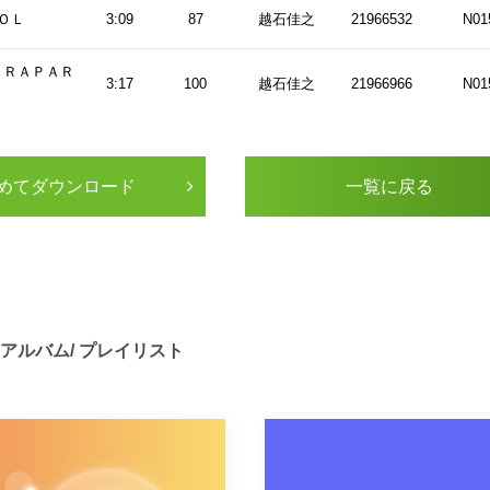
ＯＯＬ
3:09
87
越石佳之
21966532
N01
ＡＲＡＰＡＲ
3:17
100
越石佳之
21966966
N01
ＲＫ
3:10
132
田中翔
21968551
N01
めてダウンロード
一覧に戻る
貴方に
3:03
110
田辺奈々
21968926
N01
0:16
119
mussyu
22019693
N01
ＨＩＮＧ Ｗ
Atsushi
0:15
74
23285494
N01
Takahashi
アルバム/ プレイリスト
Atsushi
ＮＯＷ！
0:33
80
23285681
N01
Takahashi
ＳＵＮＤＡＹ
1:06
126
k_ri
23285851
N01