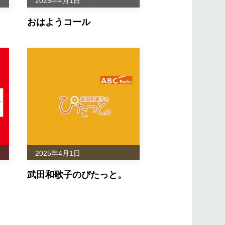
2025年4月1日
おはようコール
561660
561661
561662
561650
561642
2025年4月1日
武田和歌子のぴたっと。