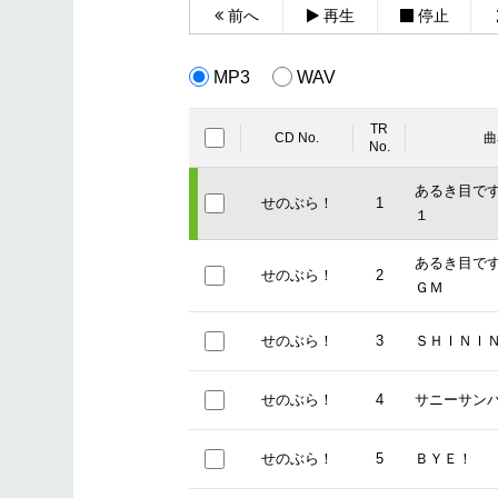
前へ
再生
停止
MP3
WAV
TR
CD No.
曲
No.
あるき目で
せのぶら！
1
１
あるき目で
せのぶら！
2
ＧＭ
せのぶら！
3
ＳＨＩＮＩＮ
せのぶら！
4
サニーサン
せのぶら！
5
ＢＹＥ！