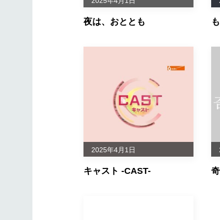
2025年4月1日
夜は、おととも
も
せのぶら！
22
ＳＵＮＤＡ
せのぶら！
23
ＭＥＭＯＲ
せのぶら！
24
ＳＵＮＮＹ 
ＦＩＮＥ Ｍ
せのぶら！
25
Ａ
せのぶら！
26
ラッキーデ
2025年4月1日
キャスト -CAST-
奇