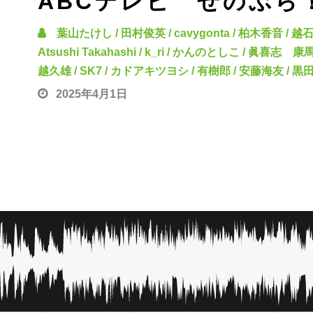
ABCテレビ せのぶら
葉山たけし / 田村俊英 / cavygonta / 柏木香音 / 越石佳
Atsushi Takahashi / k_ri / かんのとしこ / 眞喜志 康
越久雄 / SK7 / カドアキツヨシ / 有樹郎 / 安藤海友 / 
2025年4月1日