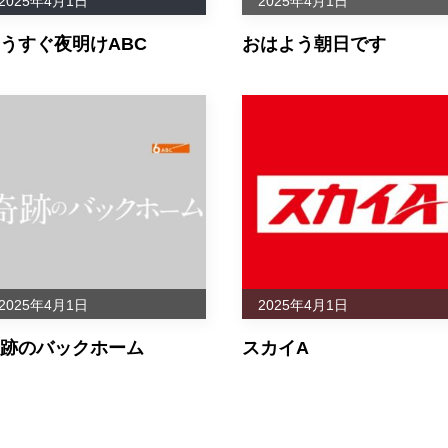
2025年4月1日
2025年4月1日
カドアキツ
うすぐ夜明けABC
おはよう朝日です
Ｙ
1:02
90
23885505
N01
ヨシ
ＩＥＳ
3:39
106
有樹郎
23885513
N01
ＤＡＹ
1:07
126
安藤海友
23885521
N01
ＯＲＮＩＮＧ
1:01
118
黒田 英明
23771810
N01
ー
0:14
109
cavygonta
23284714
N01
2025年4月1日
2025年4月1日
跡のバックホーム
スカイA