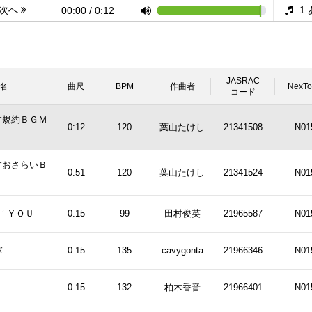
次へ
1
00:00
/
0:12
JASRAC
名
曲尺
BPM
作曲者
NexT
コード
す規約ＢＧＭ
0:12
120
葉山たけし
21341508
N01
すおさらいＢ
0:51
120
葉山たけし
21341524
N01
’ ＹＯＵ
0:15
99
田村俊英
21965587
N01
バ
0:15
135
cavygonta
21966346
N01
0:15
132
柏木香音
21966401
N01