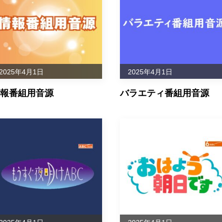
ＩＮＥ
0:16
115
k_ri
23285893
N01
かんのとし
1:10
94
23771097
N01
こ
眞喜志 康
2025年4月1日
2025年4月1日
5:00
138
23885351
N01
馬
報番組用音源
バラエティ番組用音源
Ｙ
1:26
127
村山ケイ
23885360
N01
2:15
116
Eros
23885378
N01
みらい望見
1:34
116
23885459
N01
人
1:31
116
船越久雄
23885475
N01
ビート
1:15
120
SK7
23885483
N01