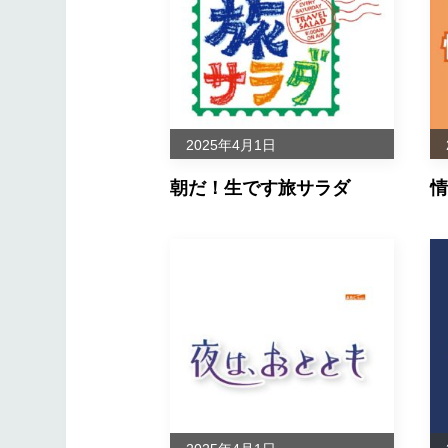
せのぶら！
14
ＳＵＮＳＨ
せのぶら！
15
花冠の少女
2025年4月1日
せのぶら！
16
ＰＯＳＴ
朝だ！生です旅サラダ
情
せのぶら！
17
ＯＮＥ ＤＡ
せのぶら！
18
美術館
せのぶら！
19
わたぐもよ
せのぶら！
20
森の音楽会
せのぶら！
21
フィールザ