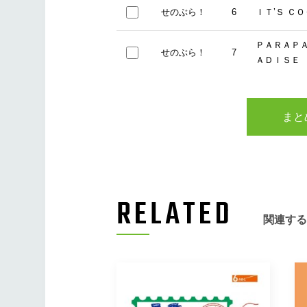
せのぶら！
6
ＩＴ’Ｓ Ｃ
ＰＡＲＡＰ
せのぶら！
7
ＡＤＩＳＥ
せのぶら！
8
ＳＫＹＬＡ
まと
せのぶら！
9
幸せの花を
せのぶら！
10
ここがよい
RELATED
ＲＥＦＲＥＳ
せのぶら！
11
ＩＮＤ
関連する
せのぶら！
12
ＤＯ ＩＴ 
せのぶら！
13
ＨＡＰＰＹ 