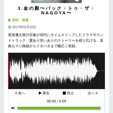
3.金の殿〜バック・トゥ・ザ・
NAGOYA〜
原田 裕貴
2017年02月10日
尾張藩主徳川宗春が現代にタイムスリップしたドラマサウン
ドトラック、愛あり笑いありのストーリーを繰り広げる。楽
曲もマジ路線からドタバタまで幅広く収録。
前へ
再生
停止
次へ
00:00
/
0:59