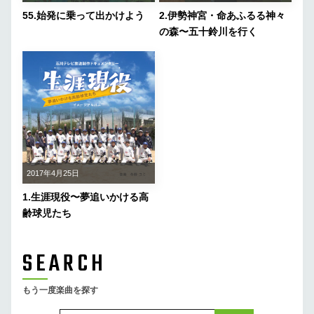
55.始発に乗って出かけよう
2.伊勢神宮・命あふるる神々
の森〜五十鈴川を行く
2017年4月25日
1.生涯現役〜夢追いかける高
齢球児たち
SEARCH
もう一度楽曲を探す